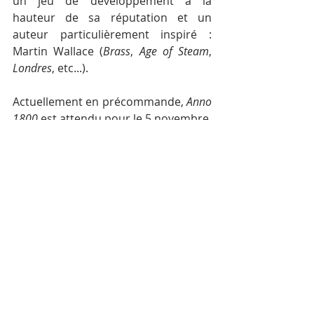
un jeu de développement à la 
hauteur de sa réputation et un 
auteur particulièrement inspiré : 
Martin Wallace (
Brass
, 
Age of Steam
, 
Londres
, etc...).
Actuellement en précommande, 
Anno 
1800
 est attendu pour le 5 novembre.
Anno 1800
Acheter