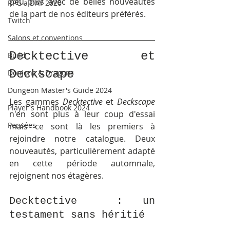
peu plus avec de belles nouveautés 
RPG a DAY 2020
de la part de nos éditeurs préférés. 
Twitch
Salons et conventions
Decktective et 
Build
Deckscape
Donjons & Dragons
Dungeon Master's Guide 2024
Les gammes 
Decktective 
et 
Deckscape
Player's Handbook 2024
n'en sont plus à leur coup d'essai 
Pensées
mais ce sont là les premiers à 
rejoindre notre catalogue. Deux 
nouveautés, particulièrement adapté 
en cette période automnale, 
rejoignent nos étagères.
Decktective  : un 
testament sans héritié