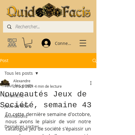
Connexion
Post
Tous les posts
Alexandre
Tous les posts
29 oct. 2021
4 min de lecture
Nouveautés Jeux de
À l'affiche
Société, semaine 43
Jeux de Rôle
En cette dernière semaine d'octobre, 
Animations
nous avons le plaisir de voir notre 
Dernières sorties
catalogue jeu de société s'épaissir un 