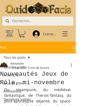
Connexion
Post
Tous les posts
Alexandre
Tous les posts
12 nov. 2021
5 min de lecture
Nouveautés Jeux de
À l'affiche
Rôle, mi-novembre
Jeux de Rôle
Du steampunk, du médiéval-
Animations
fantastique, de l'heroic-fantasy, du 
Dernières sorties
post-apocalypse déjanté, du space-