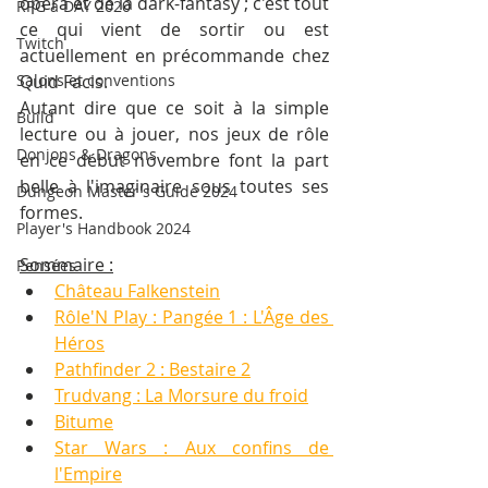
opera et de la dark-fantasy ; c'est tout 
RPG a DAY 2020
ce qui vient de sortir ou est 
Twitch
actuellement en précommande chez 
Salons et conventions
Quid Facis.
Autant dire que ce soit à la simple 
Build
lecture ou à jouer, nos jeux de rôle 
Donjons & Dragons
en ce début novembre font la part 
belle à l'imaginaire sous toutes ses 
Dungeon Master's Guide 2024
formes.
Player's Handbook 2024
Sommaire :
Pensées
Château Falkenstein
Rôle'N Play : Pangée 1 : L'Âge des 
Héros
Pathfinder 2 : Bestaire 2
Trudvang : La Morsure du froid
Bitume
Star Wars : Aux confins de 
l'Empire