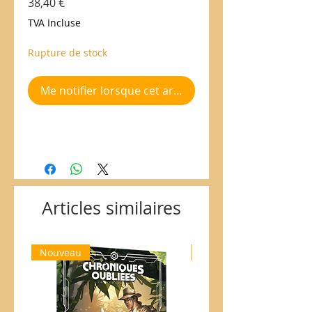
Prix
38,40 €
TVA Incluse
Rupture de stock
Me notifier lorsque cet article est disponible
Articles similaires
Nouveau
Nouveau