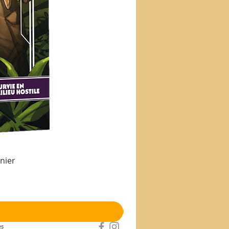
nier
es