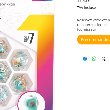
Prix
17,50 €
TVA Incluse
Réservez votre exem
rajouterons lors d
fournisseur
Précommander