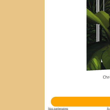
Chr
Nos partenaires
À 