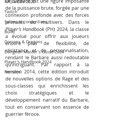
Le Barbare est une figure imposante 
RPG a DAY 2020
de la puissance brute, forgée par une 
Twitch
connexion profonde avec des forces 
Salons et conventions
primales du multivers. Dans le 
Player’s Handbook
 (PH) 2024, la classe 
Build
a évolué pour offrir aux joueurs 
Donjons & Dragons
encore plus de flexibilité, de 
résistance et de personnalisation, 
Dungeon Master's Guide 2024
rendant le Barbare aussi redoutable 
Player's Handbook 2024
qu’intriguant. Par rapport à la 
version 2014, cette édition introduit 
Pensées
de nouvelles options de Rage et des 
sous-classes qui enrichissent les 
choix stratégiques et le 
développement narratif du Barbare, 
tout en conservant son essence de 
guerrier féroce.