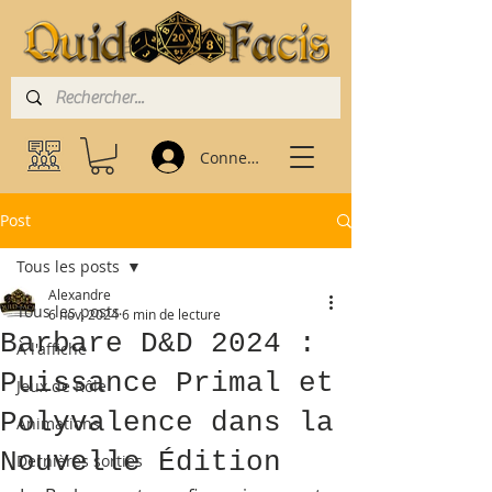
Connexion
Post
Tous les posts
Alexandre
Tous les posts
6 nov. 2024
6 min de lecture
Barbare D&D 2024 :
À l'affiche
Puissance Primal et
Jeux de Rôle
Polyvalence dans la
Animations
Nouvelle Édition
Dernières sorties