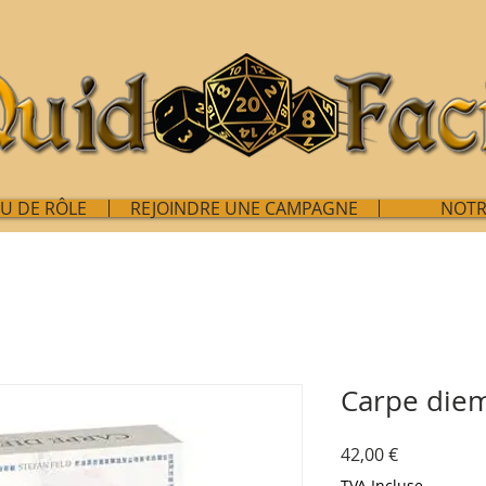
EU DE RÔLE
REJOINDRE UNE CAMPAGNE
NOTR
Carpe die
Prix
42,00 €
TVA Incluse