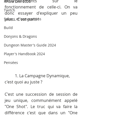
éclaircissements sur le 
RPG a DAY 2020
fonctionnement de celle-ci. On va 
Twitch
donc essayer d'expliquer un peu 
Salons et conventions
plus… C'est parti !
Build
Donjons & Dragons
Dungeon Master's Guide 2024
Player's Handbook 2024
Pensées
	1. La Campagne Dynamique, 
c'est quoi au juste ?
C'est une succession de session de 
jeu unique, communément appelé 
"One Shot". Le truc qui va faire la 
différence c'est que dans un "One 