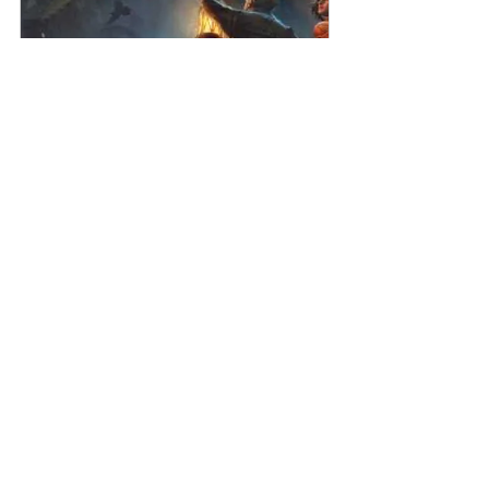
Les Brumes de 
Ravenloft, palier 1
undefined
Réserver
	7. Je ne suis pas abonné.e, ou je 
l'ai été sur la formule 3 mois, et je n'ai 
pas acheté les livres mais je veux 
participer, dois-je forcément passer 
par l'achat du livre pour créer mon 
personnage et jouer ?
Voyez avec votre Meneur ou 
Meneuse de jeu au moment de votre 